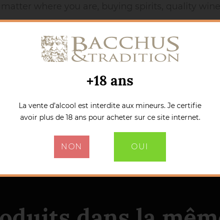
atter where you are, buying spirits, quality wines,
+18 ans
La vente d’alcool est interdite aux mineurs. Je certifie
avoir plus de 18 ans pour acheter sur ce site internet.
NON
OUI
roduits dans la même