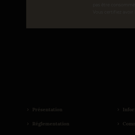
pas être consommé 
Vous certifiez avoir 
Présentation
Infor
Réglementation
Comm