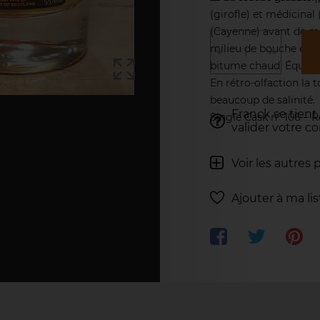
(girofle) et médicinal
(Cayenne) avant de met
milieu de bouche est à
bitume chaud. Équilibr
En rétro-olfaction la
beaucoup de salinité.
Franck se tient
Single Cask n° 106 – 
valider votre 
Voir les autres 
Ajouter à ma li