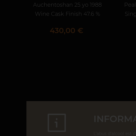
Auchentoshan 25 yo 1988
Peal
Wine Cask Finish 47.6 %
Sing
Prix
430,00 €
INFORMA
L’abus d’alcool est 