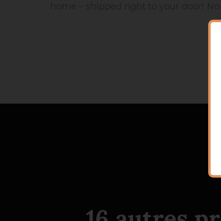
home – shipped right to your door! No m
16 autres p