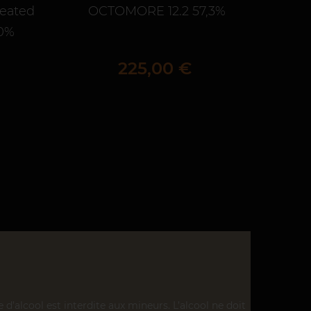
eated
OCTOMORE 12.2 57,3%
40%
Prix
225,00 €
’alcool est interdite aux mineurs. L’alcool ne doit