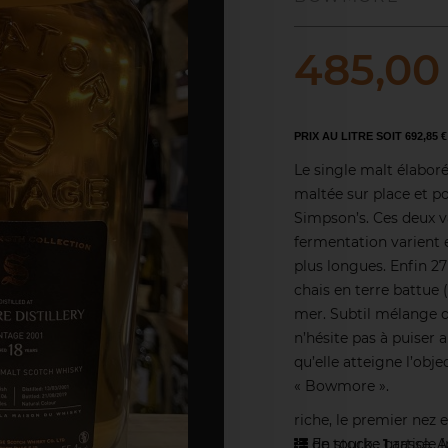
485,00
PRIX AU LITRE SOIT 692,85 €
Le single malt élabor
maltée sur place et p
Simpson’s. Ces deux v
fermentation varient e
plus longues. Enfin 27
chais en terre battue 
mer. Subtil mélange d
n’hésite pas à puiser a
qu’elle atteigne l’objec
« Bowmore ».
riche, le premier nez
et de tourbe grasse. A 
En stock :
1
article
(