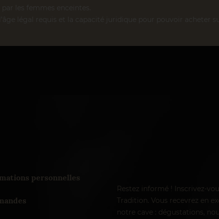
par les femmes enceintes.
l’âge légal requis et la capacité juridique pour pouvoir acheter su
mations personnelles
Restez informé ! Inscrivez-vo
andes
Tradition. Vous recevrez en exc
notre cave : dégustations, nou