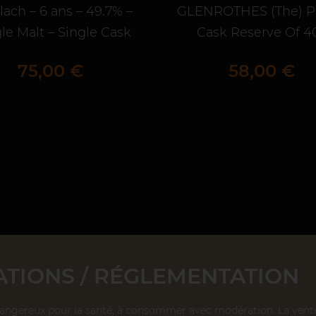
lach – 6 ans – 49.7% –
GLENROTHES (The) P
le Malt – Single Cask
Cask Reserve Of 
Prix
Prix
75,00 €
58,00 €
TIONS / RÉGLEMENTATION
dangereux pour la santé, à consommer avec modération. La vente d