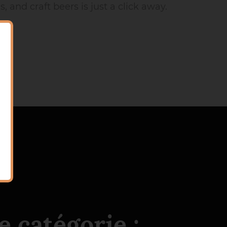
 and craft beers is just a click away.
 catégorie :