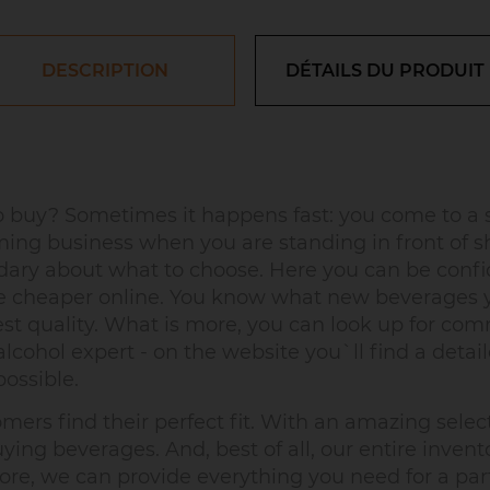
DESCRIPTION
DÉTAILS DU PRODUIT
buy? Sometimes it happens fast: you come to a s
ing business when you are standing in front of s
uandary about what to choose. Here you can be confi
re cheaper online. You know what new beverages yo
est quality. What is more, you can look up for c
lcohol expert - on the website you`ll find a detaile
ossible.
rs find their perfect fit. With an amazing selecti
ing beverages. And, best of all, our entire invento
ore, we can provide everything you need for a party