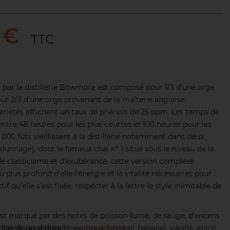
 €
TTC
é par la distillerie Bowmore est composé pour 1/3 d’une orge
our 2/3 d’une orge provenant de la malterie anglaise
ariétés affichent un taux de phénols de 25 ppm. Les temps de
ntre 48 heures pour les plus courtes et 100 heures pour les
 000 fûts vieillissent à la distillerie notamment dans deux
(dunnage), dont le fameux chai n° 1 situé sous le niveau de la
e classicisme et d’exubérance, cette version complexe
u plus profond d’elle l’énergie et la vitalité nécessaires pour
tif qu’elle s’est fixée, respecter à la lettre le style inimitable de
 est marqué par des notes de poisson fumé, de sauge, d’encens
l’aération, il devient exotique (ananas, banane), vanillé, épicé
plus de quantités ?
nous contacter
)