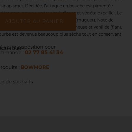
 (sinapisme). Décidée, l’attaque en bouche est pimentée
tre en exergue une tourbe huileuse et végétale (paille). Le
 son tour exotique (ananas) et floral (muguet). Note de
AJOUTER AU PANIER
ée, la finale est fumée, cendrée, crémeuse et vanillée (flan).
 tourbe est devenue beaucoup plus sèche tout en conservant
 à votre disposition pour
Recask Butt
02 77 85 41 34
commande :
produits :
BOWMORE
ste de souhaits