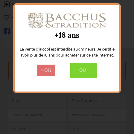
Voir les autres produits :
MATUSALEM
Ajouter à ma liste de souhaits
+18 ans
La vente d’alcool est interdite aux mineurs. Je certifie
avoir plus de 18 ans pour acheter sur ce site internet.
NON
OUI
DÉTAILS DU PRODUIT
Marque :
MATUSALEM
Référence :
1319
Pays
Rép. Dominicaine
Teneur en Alcool
entre 40 % et 44,9%
Volume
70 cL