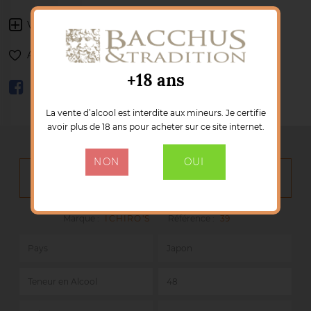
Voir les autres produits :
ICHIRO'S
Ajouter à ma liste de souhaits
+18 ans
La vente d’alcool est interdite aux mineurs. Je certifie
avoir plus de 18 ans pour acheter sur ce site internet.
NON
OUI
DÉTAILS DU PRODUIT
Marque :
ICHIRO'S
Référence :
39
Pays
Japon
Teneur en Alcool
48